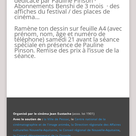
dédicacé par Pauline Pinson ·
Abonnements Benshi de 3 mois
· des
affiches du festival / des places de
cinéma…
Ramène ton dessin sur feuille A4 (avec
prénom, nom, âge et numéro de
téléphone) samedi 21 avant la séance
spéciale en présence de Pauline
Pinson. Remise des prix à l’issue de la
séance.
Organisé par le cinéma Jean Eustache
(asso. loi 1901)
Avec le soutien de :
la Ville de Pessac
, le
Centre national de la
cinématographie et de l’image animée
,
la Direction régionale des Affaires
culturelles Nouvelle-Aquitaine
,
le Conseil régional de Nouvelle-Aquitaine
,
le Conseil départemental de la Gironde
.