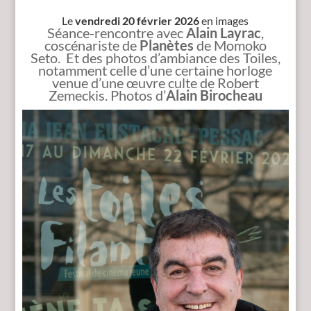
Le
vendredi 20 février 2026
en images
Séance-rencontre avec
Alain Layrac
,
coscénariste de
Planètes
de Momoko
Seto. Et des photos d’ambiance des Toiles,
notamment celle d’une certaine horloge
venue d’une œuvre culte de Robert
Zemeckis. Photos d’
Alain Birocheau