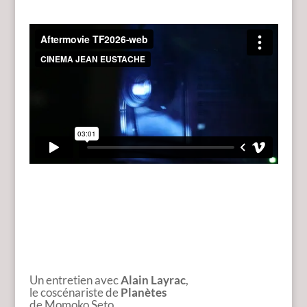
Un entretien avec
Alain Layrac
,
le coscénariste de
Planètes
de Momoko Seto