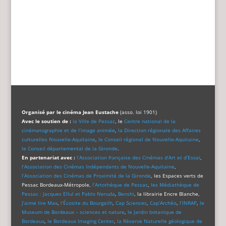
Organisé par le cinéma Jean Eustache
(asso. loi 1901)
Avec le soutien de :
la Ville de Pessac
, le
Centre national de la
cinématographie et de l’image animée
,
la Direction régionale des Affaires
culturelles Nouvelle-Aquitaine
,
le Conseil régional de Nouvelle-Aquitaine
,
le Conseil départemental de la Gironde
.
En partenariat avec :
l’Association française des Cinémas d’Art et d’Essai
,
l’Association des Cinémas Indépendants de Nouvelle-Aquitaine
,
l’Association des Cinémas de Proximité de la Gironde
, les Espaces verts de
Pessac Bordeaux-Métropole,
l’Artothèque de Pessac
,
les Médiathèque de
Pessac : Jacques Ellul et Pablo Neruda
,
Benshi
, la librairie Encre Blanche,
J’aime lire Max
,
l’Écosite du Bourgailh
,
Cap Sciences
,
Cap’Archéo
,
l’INRAP
,
le
Museum de Bordeaux – sciences et nature
,
le Jardin botanique de
Bordeaux
,
le Bordeaux Imaging Center
,
la Réserve Naturelle géologique de