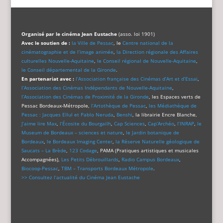
Organisé par le cinéma Jean Eustache
(asso. loi 1901)
Avec le soutien de :
la Ville de Pessac
, le
Centre national de la
cinématographie et de l’image animée
,
la Direction régionale des Affaires
culturelles Nouvelle-Aquitaine
,
le Conseil régional de Nouvelle-Aquitaine
,
le Conseil départemental de la Gironde
.
En partenariat avec :
l’Association française des Cinémas d’Art et d’Essai
,
l’Association des Cinémas Indépendants de Nouvelle-Aquitaine
,
l’Association des Cinémas de Proximité de la Gironde
, les Espaces verts de
Pessac Bordeaux-Métropole,
l’Artothèque de Pessac
,
les Médiathèque de
Pessac : Jacques Ellul et Pablo Neruda
,
Benshi
, la librairie Encre Blanche,
J’aime lire Max
,
l’Écosite du Bourgailh
,
Cap Sciences
,
Cap’Archéo
,
l’INRAP
,
le
Museum de Bordeaux – sciences et nature
,
le Jardin botanique de
Bordeaux
,
le Bordeaux Imaging Center
,
la Réserve Naturelle géologique de
Saucats – La Brède
,
123 Codage
, PAMA (Pratiques artistiques et musicales
Accompagnées),
Les Petits Débrouillards
,
Radio Campus Bordeaux
,
Biocoop-Pessac
,
TBM – Transports Bordeaux Métropole
.
>> Consultez l’actualité du Cinéma Jean Eustache