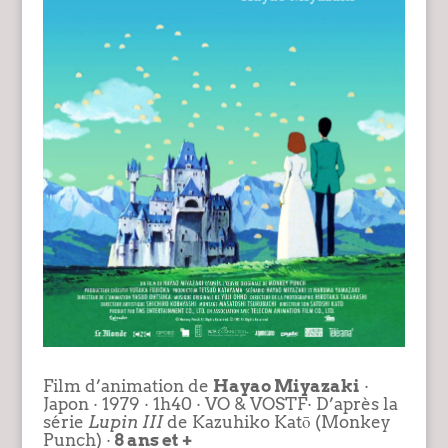
Film d’animation de
Hayao Miyazaki
·
Japon · 1979 · 1h40 · VO & VOSTF· D’après la
série
Lupin III
de Kazuhiko Katō (Monkey
Punch) ·
8
ans et +