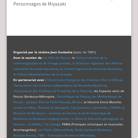
Personnages de Miyazaki
Organisé par le cinéma Jean Eustache
(asso. loi 1901)
Avec le soutien de :
la Ville de Pessac
, le
Centre national de la
cinématographie et de l’image animée
,
la Direction régionale des Affaires
culturelles Nouvelle-Aquitaine
,
le Conseil régional de Nouvelle-Aquitaine
,
le Conseil départemental de la Gironde
.
En partenariat avec :
l’Association française des Cinémas d’Art et d’Essai
,
l’Association des Cinémas Indépendants de Nouvelle-Aquitaine
,
l’Association des Cinémas de Proximité de la Gironde
, les Espaces verts de
Pessac Bordeaux-Métropole,
l’Artothèque de Pessac
,
les Médiathèque de
Pessac : Jacques Ellul et Pablo Neruda
,
Benshi
, la librairie Encre Blanche,
J’aime lire Max
,
l’Écosite du Bourgailh
,
Cap Sciences
,
Cap’Archéo
,
l’INRAP
,
le
Museum de Bordeaux – sciences et nature
,
le Jardin botanique de
Bordeaux
,
le Bordeaux Imaging Center
,
la Réserve Naturelle géologique de
Saucats – La Brède
,
123 Codage
, PAMA (Pratiques artistiques et musicales
Accompagnées),
Les Petits Débrouillards
,
Radio Campus Bordeaux
,
Biocoop-Pessac
,
TBM – Transports Bordeaux Métropole
.