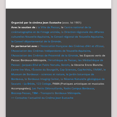
Organisé par le cinéma Jean Eustache
(asso. loi 1901)
Avec le soutien de :
la Ville de Pessac
, le
Centre national de la
cinématographie et de l’image animée
,
la Direction régionale des Affaires
culturelles Nouvelle-Aquitaine
,
le Conseil régional de Nouvelle-Aquitaine
,
le Conseil départemental de la Gironde
.
En partenariat avec :
l’Association française des Cinémas d’Art et d’Essai
,
l’Association des Cinémas Indépendants de Nouvelle-Aquitaine
,
l’Association des Cinémas de Proximité de la Gironde
, les Espaces verts de
Pessac Bordeaux-Métropole,
l’Artothèque de Pessac
,
les Médiathèque de
Pessac : Jacques Ellul et Pablo Neruda
,
Benshi
, la librairie Encre Blanche,
J’aime lire Max
,
l’Écosite du Bourgailh
,
Cap Sciences
,
Cap’Archéo
,
l’INRAP
,
le
Museum de Bordeaux – sciences et nature
,
le Jardin botanique de
Bordeaux
,
le Bordeaux Imaging Center
,
la Réserve Naturelle géologique de
Saucats – La Brède
,
123 Codage
, PAMA (Pratiques artistiques et musicales
Accompagnées),
Les Petits Débrouillards
,
Radio Campus Bordeaux
,
Biocoop-Pessac
,
TBM – Transports Bordeaux Métropole
.
>> Consultez l’actualité du Cinéma Jean Eustache