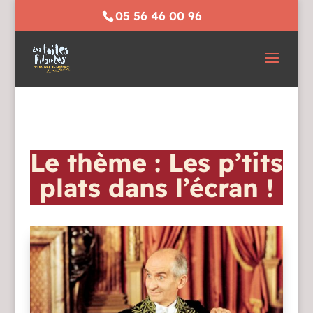
05 56 46 00 96
Le thème : Les p’tits
plats dans l’écran !