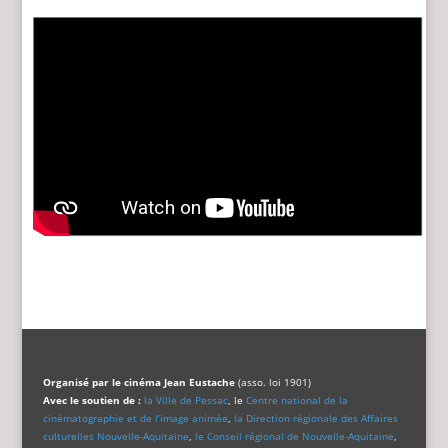
Organisé par le cinéma Jean Eustache
(asso. loi 1901)
Avec le soutien de :
la Ville de Pessac
, le
Centre national de la
cinématographie et de l’image animée
,
la Direction régionale des Affaires
culturelles Nouvelle-Aquitaine
,
le Conseil régional de Nouvelle-Aquitaine
,