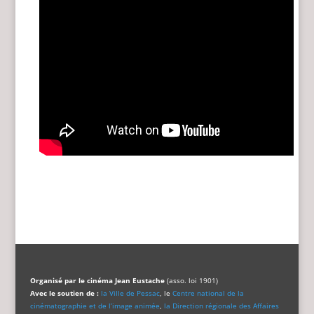
Organisé par le cinéma Jean Eustache
(asso. loi 1901)
Avec le soutien de :
la Ville de Pessac
, le
Centre national de la
cinématographie et de l’image animée
,
la Direction régionale des Affaires