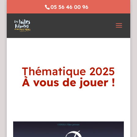
05 56 46 00 96
Thématique 2025
À vous de jouer !