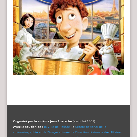
Organisé par le cinéma Jean Eustache
(asso. loi 1901)
Avec le soutien de :
la Ville de Pessac
, le
Centre national de la
cinématographie et de l’image animée
,
la Direction régionale des Affaires