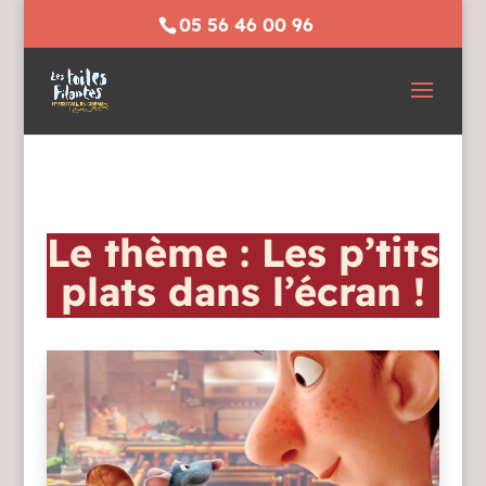
05 56 46 00 96
Le thème : Les p’tits
plats dans l’écran !