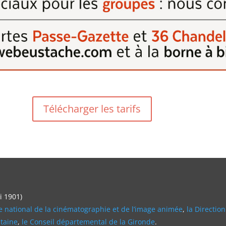
Télécharger les tarifs
oi 1901)
e national de la cinématographie et de l’image animée
,
la Direction
itaine
,
le Conseil départemental de la Gironde
.