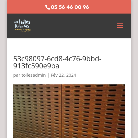
05 56 46 00 96
53c98097-6cd8-4c76-9bbd-
913fc590e9ba
par
toilesadmin
|
Fév 22, 2024