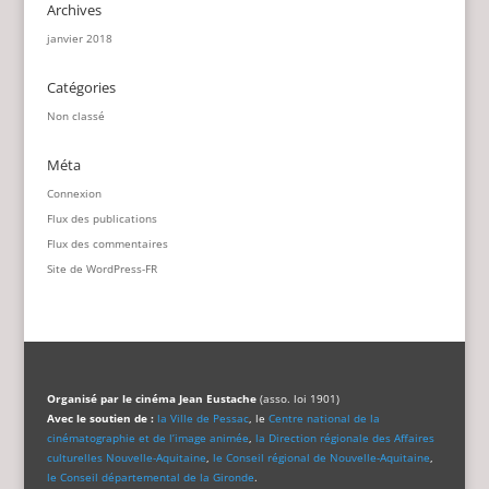
Archives
janvier 2018
Catégories
Non classé
Méta
Connexion
Flux des publications
Flux des commentaires
Site de WordPress-FR
Organisé par le cinéma Jean Eustache
(asso. loi 1901)
Avec le soutien de :
la Ville de Pessac
, le
Centre national de la
cinématographie et de l’image animée
,
la Direction régionale des Affaires
culturelles Nouvelle-Aquitaine
,
le Conseil régional de Nouvelle-Aquitaine
,
le Conseil départemental de la Gironde
.