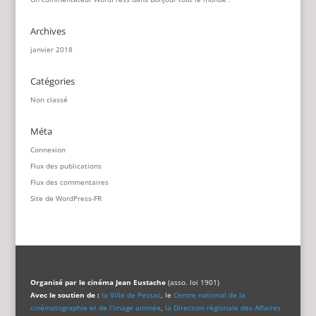
Archives
janvier 2018
Catégories
Non classé
Méta
Connexion
Flux des publications
Flux des commentaires
Site de WordPress-FR
Organisé par le cinéma Jean Eustache
(asso. loi 1901)
Avec le soutien de :
la Ville de Pessac
, le
Centre national de la
cinématographie et de l’image animée
,
la Direction régionale des Affaires