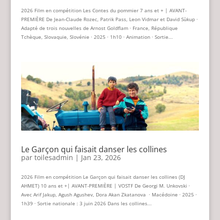
2026 Film en compétition Les Contes du pommier 7 ans et + | AVANT-
PREMIÈRE De Jean-Claude Rozec, Patrik Pass, Leon Vidmar et David Sùkup ·
Adapté de trois nouvelles de Arnost Goldflam · France, République
Tchèque, Slovaquie, Slovénie · 2025 · 1h10 · Animation · Sortie...
Le Garçon qui faisait danser les collines
par
toilesadmin
|
Jan 23, 2026
2026 Film en compétition Le Garçon qui faisait danser les collines (DJ
AHMET) 10 ans et +| AVANT-PREMIÈRE | VOSTF De Georgi M. Unkovski ·
Avec Arif Jakup, Agush Agushev, Dora Akan Zkatanova · Macédoine · 2025 ·
1h39 · Sortie nationale : 3 juin 2026 Dans les collines...