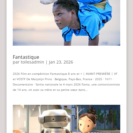
Fantastique
par
toilesadmin
|
Jan 23, 2026
2026 Film en compétition Fantastique 8 ans et + | AVANT-PREMIÈRE | VF
et VOSTF De Marjolijn Prins · Belgique, Pays-Bas, France · 2025 · 1h11 ·
Documentaire · Sortie nationale le 4 mars 2026 Fanta, une contorsionniste
de 14 ans, vit avec sa mère et sa petite sœur dans...