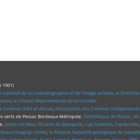
oi 1901)
e national de la cinématographie et de l’image animée
,
la Direction
itaine
,
le Conseil départemental de la Gironde
.
s Cinémas d’Art et d’Essai
,
l’Association des Cinémas Indépendants
ces verts de Pessac Bordeaux-Métropole,
l’Artothèque de Pessac
,
les
he,
J’aime lire Max
,
l’Écosite du Bourgailh
,
Cap Sciences
,
Cap’Archéo
rdeaux Imaging Center
,
la Réserve Naturelle géologique de Saucats
etits Débrouillards
,
Radio Campus Bordeaux
,
Biocoop-Pessac
,
TBM 