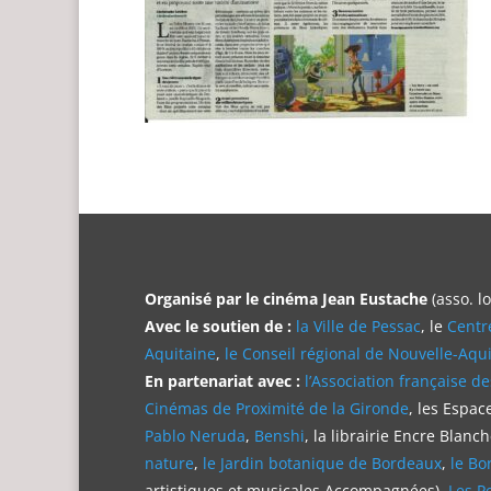
Organisé par le cinéma Jean Eustache
(asso. l
Avec le soutien de :
la Ville de Pessac
, le
Centr
Aquitaine
,
le Conseil régional de Nouvelle-Aqu
En partenariat avec :
l’Association française de
Cinémas de Proximité de la Gironde
, les Espa
Pablo Neruda
,
Benshi
, la librairie Encre Blanc
nature
,
le Jardin botanique de Bordeaux
,
le Bo
artistiques et musicales Accompagnées),
Les P