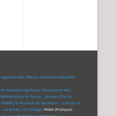
 régionale des Affaires culturelles Nouvelle-
 de Nouvelle-Aquitaine
,
l’Association des
 Médiathèque de Pessac : Jacques Ellul et
,
l’INRAP
,
le Museum de Bordeaux – sciences et
 – La Brède
,
123 Codage
, PAMA (Pratiques
– Transports Bordeaux Métropole
.